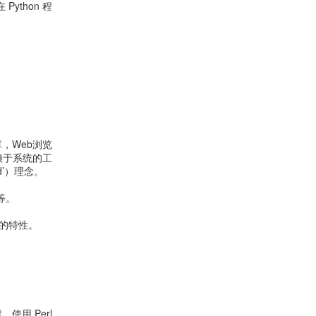
thon 程
，Web浏览
依赖于系统的工
ed’）理念。
等。
易的特性。
使用 Perl