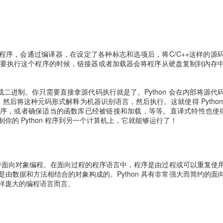
的程序，会通过编译器，在设定了各种标志和选项后，将C/C++这样的源
你要执行这个程序的时候，链接器或者加载器会将程序从硬盘复制到内存
编译成二进制。你只需要直接拿源代码执行就是了。Python 会在内部将源
形式，然后将这种元码形式解释为机器识别语言，然后执行。这就使得 Pytho
，或者确保适当的函数库已经被链接和加载，等等。直译式特性也使得 Py
你的 Python 程序到另一个计算机上，它就能够运行了！
也支持面向对象编程。在面向过程的程序语言中，程序是由过程或可以重复使
由数据和方法相结合的对象构成的。Python 具有非常强大而简约的面
这样庞大的编程语言而言。