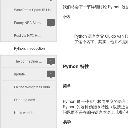
我们将会下一节详细讨论 Python 
WordPress Spam IP List
小记
Funny NBA Stars
1
Post via HTC Hero
Python 语言之父 Guido van 
了这个名字。其实，他并不是
Python: Introduction
The connection was reset
1
Python 特性
update...
1
简单
Fix the Wordpress Autoupdata Timeout Error
Opening day!
Python 是一种奉行极简主义的语
Python 的这种伪指令特性（以接
问题而不是在编程语言本身上花费心
Hello world!
易学