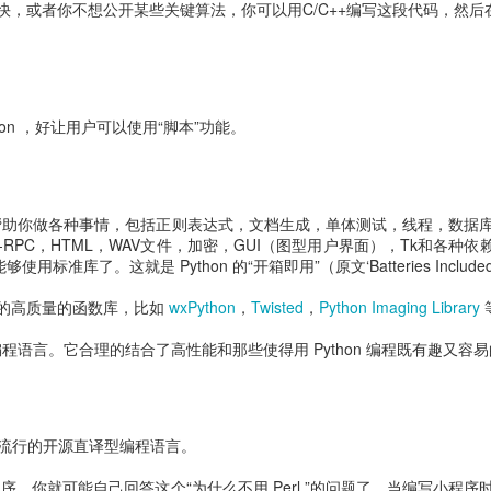
或者你不想公开某些关键算法，你可以用C/C++编写这段代码，然后在 Py
hon ，好让用户可以使用“脚本”功能。
它能帮助你做各种事情，包括正则表达式，文档生成，单体测试，线程，数据库
XML-RPC，HTML，WAV文件，加密，GUI（图型用户界面），Tk和各种
使用标准库了。这就是 Python 的“开箱即用”（原文‘Batteries Includ
的高质量的函数库，比如
wxPython
，
Twisted
，
Python Imaging Library
的编程语言。它合理的结合了高性能和那些使得用 Python 编程既有趣又容
极其流行的开源直译型编程语言。
程序，你就可能自己回答这个“为什么不用 Perl ”的问题了。当编写小程序时，