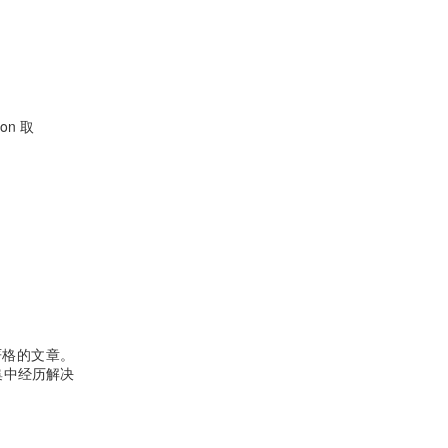
hon 取
严格的文章。
你集中经历解决