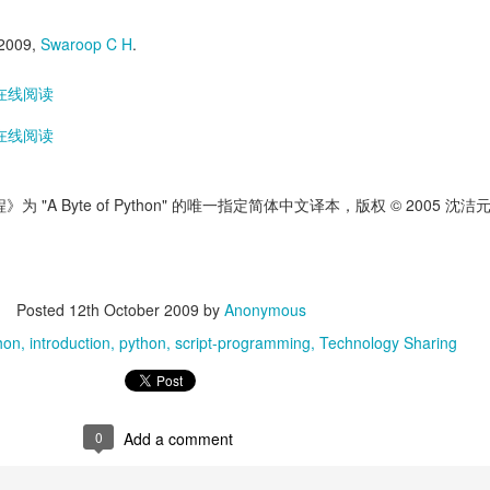
-2009,
Swaroop C H
.
在线阅读
在线阅读
程》为 "A Byte of Python" 的唯一指定简体中文译本，版权 © 2005 沈洁
Posted
12th October 2009
by
Anonymous
hon
introduction
python
script-programming
Technology Sharing
0
Add a comment