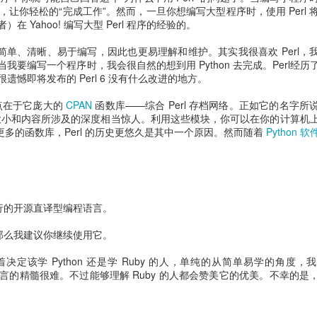
本，让你轻松的“完成工作”。然而，一旦你想编写大型程序时，使用 Perl
 Yahoo! 编写大型 Perl 程序的经验的。
明显的更简单、清晰、易于编写，因此也更易理解和维护。其实我很喜欢 Perl
要编写一个程序时，我会很自然的想到用 Python 去完成。Perl经历
憾即将发布的 Perl 6 没有什么改进的地方。
优点在于它庞大的
CPAN
函数库——综合 Perl 存档网络。正如它的名字所
绝对大小和内容所涉及的深度相当惊人。利用这些模块，你可以在你的计算机
 拥有更多的函数库，Perl 的历史更悠久是其中一个原因。然而随着
Python 
流行的开源直译型编程语言。
，那么我建议你继续使用它。
着决定该学 Python 还是学 Ruby 的人，单纯的从简单易学的角度
by 语言的精髓很难。不过能够理解 Ruby 的人都会赞美它的优美。不幸的