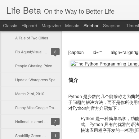
Life Beta
On the Way to Better Life
Classic
Flipcard
Magazine
Mosaic
Sidebar
Snapshot
Timesl
A Tale of Two Cities
Fix &quot;Visual Editor Disabled&quot; Bug in WordPress 3.0
8
[caption id="" align="alig
People Chasing Price
简介
Update: Wordpress Spam IP Address
March 21st, 2010
Python 是少数的几个能够称之为
简
于问题的解决方法，而不是你所使用
Funny Miss Google Translate TTS Molested Miserably
对Python的官方介绍如下：
Python 是一种简单易学
National Internet User Certification Examination - Cyberculture Part
2
式。Python 具有的优雅
快速应用程序开发的一种理想
Shability Green Dam
1