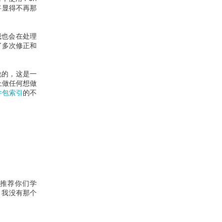
 将显得不再那
，我也会在处理
了多次修正和
说的，这是一
上做任何想做
软件包索引
的不
，我推荐你们学
是，我没有那个