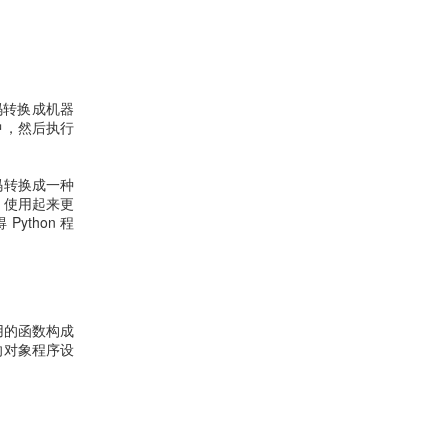
码转换成机器
中，然后执行
代码转换成一种
n 使用起来更
thon 程
用的函数构成
向对象程序设