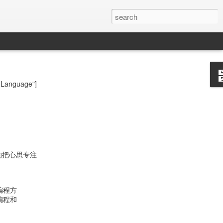
anguage"]
的把心思专注
编程方
编程和